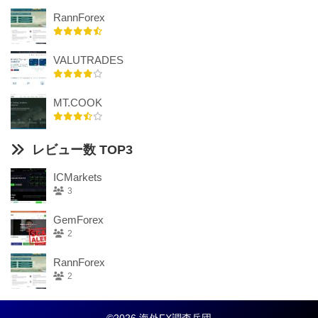
RannForex
VALUTRADES
MT.COOK
レビュー数 TOP3
ICMarkets
3
GemForex
2
RannForex
2
©2026 海外FX調査兵団