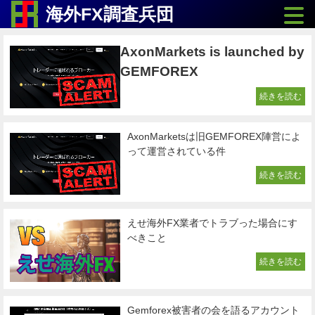
Toggle
海外FX調査兵団
AxonMarkets is launched by
GEMFOREX
続きを読む
AxonMarketsは旧GEMFOREX陣営によ
って運営されている件
続きを読む
えせ海外FX業者でトラブった場合にす
べきこと
続きを読む
Gemforex被害者の会を語るアカウント