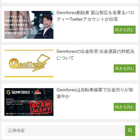
Gemforex創始者 冨山智広を名乗るパロ
ディーTwitterアカウントが出現
続きを読む
Gemforexの出金拒否 出金遅延の対処法
について
続きを読む
Gemforexは自転車操業で出金渋りが加
速中か
続きを読む