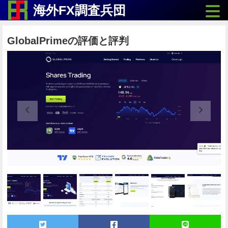
Toggle
海外FX調査兵団
GlobalPrimeの評価と評判