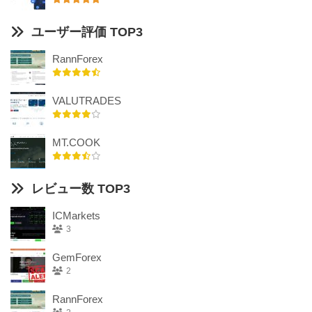
ユーザー評価 TOP3
RannForex
VALUTRADES
MT.COOK
レビュー数 TOP3
ICMarkets
3
GemForex
2
RannForex