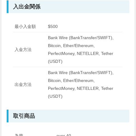
入出金関係
最小入金額
$500
Bank Wire (BankTransfer/SWIFT),
Bitcoin, Ether/Ethereum,
入金方法
PerfectMoney, NETELLER, Tether
(USDT)
Bank Wire (BankTransfer/SWIFT),
Bitcoin, Ether/Ethereum,
出金方法
PerfectMoney, NETELLER, Tether
(USDT)
取引商品
為替
over 40