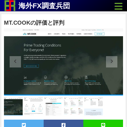
Toggle
海外FX調査兵団
MT.COOKの評価と評判