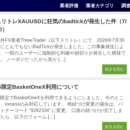
業者評価
業者カテゴリ
調
スリトレXAUUSDに狂気のbadtickが発生した件（7/
0）
外FX業者ThreeTrader（以下スリトレ）にて、2026年7月30
にとんでもないBadTickが発生しました。この事象発生によ
り、一部のユーザーに強制的な利確や損切りが発生した模様で
。 ノーポジだったから良か […]
続きを読む
B限定BasketOneX利用について
B限定でBasketOneXを利用できるようにしました。今のとこ
、exnessのみ対応しています。 IB紐づけ変更の場合は、パ
トナーコード “9282334” に変更。 口座の紐づけが完了しま
たら、以下のフォーム […]
続きを読む