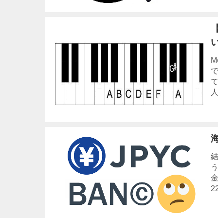
M
人
結
金
2