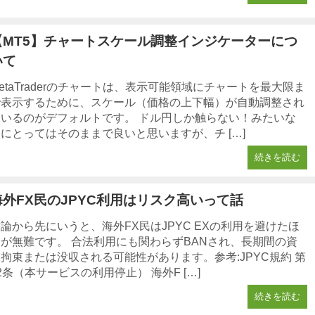
【MT5】チャートスケール調整インジケーターにつ
いて
etaTraderのチャートは、表示可能領域にチャートを最大限ま
で表示するために、スケール（価格の上下幅）が自動調整され
ているのがデフォルトです。 ドル円しか触らない！みたいな
にとってはそのままで良いと思いますが、チ […]
続きを読む
海外FX民のJPYC利用はリスク高いって話
論から先にいうと、海外FX民はJPYC EXの利用を避けたほ
うが無難です。 合法利用にも関わらずBANされ、長期間の資
拘束または没収される可能性があります。参考:JPYC規約 第
2条（本サービスの利用停止） 海外F […]
続きを読む