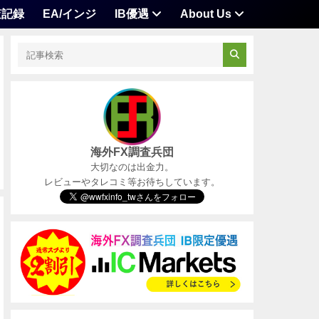
査記録
EA/インジ
IB優遇
About Us
海外FX調査兵団
大切なのは出金力。
レビューやタレコミ等お待ちしています。