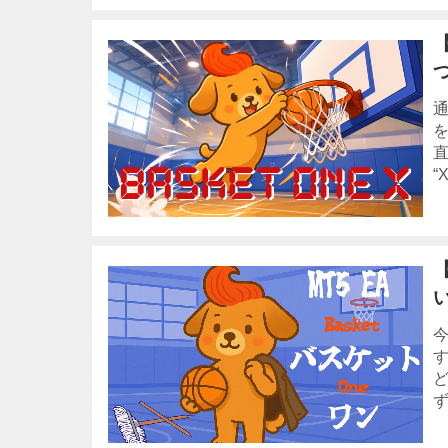
【
通
“
【
い
ず