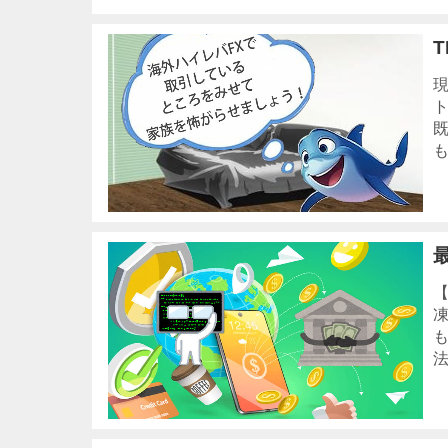
現
既
も
【
法