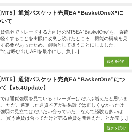
MT5】通貨バスケット売買EA “BasketOneX”に
ついて
貨強弱でトレードする方向けのMT5EA “BasketOne”を、負荷
を軽くすることを主眼に改良し続けたところ、機能の構成を見
直す必要があったため、別物として扱うことにしました。
X”では呼び出しAPIを最小にし、負 […]
続きを読む
MT5】通貨バスケット売買EA “BasketOne”につ
て【v5.4Update】
今では通貨強弱を見ているトレーダーはだいぶ増えたと思いま
す。 ただ、選定した通貨ペアが結果論では正しくなかったけ
ど強弱の見立てはだいたい合っていた、なんて経験も多いは
。 買う通貨は合ってたけど売る通貨を間違えた、とか売 […]
続きを読む