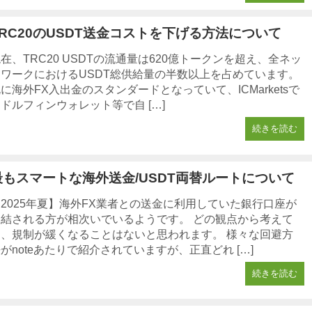
TRC20のUSDT送金コストを下げる方法について
在、TRC20 USDTの流通量は620億トークンを超え、全ネッ
トワークにおけるUSDT総供給量の半数以上を占めています。
に海外FX入出金のスタンダードとなっていて、ICMarketsで
ドルフィンウォレット等で自 […]
続きを読む
最もスマートな海外送金/USDT両替ルートについて
2025年夏】海外FX業者との送金に利用していた銀行口座が
凍結される方が相次いでいるようです。 どの観点から考えて
も、規制が緩くなることはないと思われます。 様々な回避方
がnoteあたりで紹介されていますが、正直どれ […]
続きを読む