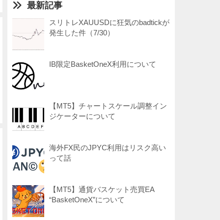
最新記事
スリトレXAUUSDに狂気のbadtickが
発生した件（7/30）
IB限定BasketOneX利用について
【MT5】チャートスケール調整イン
ジケーターについて
海外FX民のJPYC利用はリスク高い
って話
【MT5】通貨バスケット売買EA
“BasketOneX”について