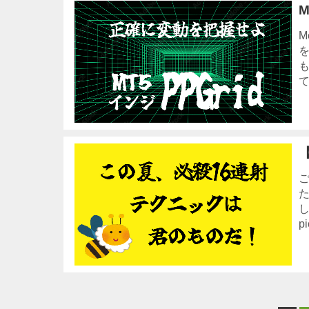
M
て
pi