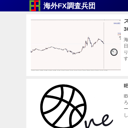
海外FX調査兵団
3
海
日
す
I
I
ろ
ー
し