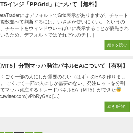
MT5インジ「PPGrid」について【無料】
etaTraderにはデフォルトでGrid表示がありますが、チャート
を複数並べて判断するには、いささか使いにくい。 というの
も、チャートをウィンドウいっぱいに表示することが優先され
いるため、デフォルトではそれぞれのチ […]
続きを読む
【MT5】分割マッハ発注パネルEAについて【有料】
ごくごく一部の人にしか需要のない（はず）のEAを作りまし
た。 ごくごく一部の人にしか需要のない、発注ロットを分割
してマッハ発注するトレードパネルEA（MT5）ができた
c.twitter.com/jvPbRyGXx […]
続きを読む