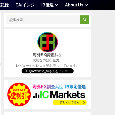
査記録
EA/インジ
IB優遇
About Us
海外FX調査兵団
大切なのは出金力。
レビューやタレコミ等お待ちしています。