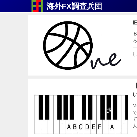
海外FX調査兵団
I
I
ろ
ー
し
M
人