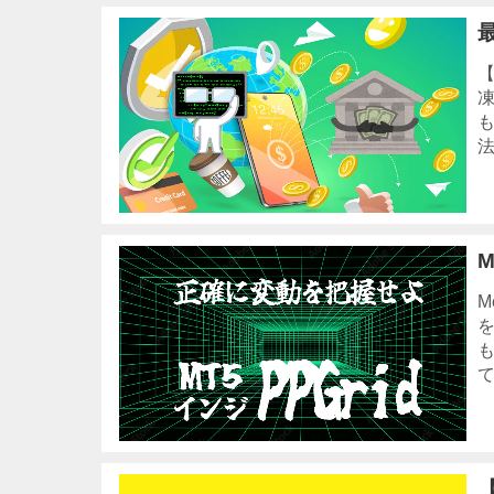
【
法
M
て