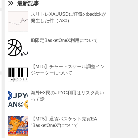
最新記事
スリトレXAUUSDに狂気のbadtickが
発生した件（7/30）
IB限定BasketOneX利用について
【MT5】チャートスケール調整イン
ジケーターについて
海外FX民のJPYC利用はリスク高い
って話
【MT5】通貨バスケット売買EA
“BasketOneX”について