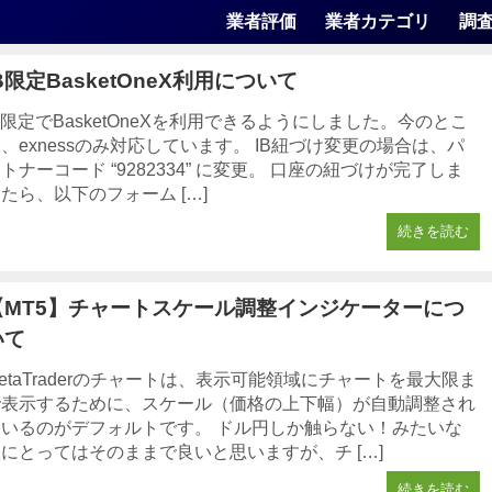
業者評価
業者カテゴリ
調
B限定BasketOneX利用について
B限定でBasketOneXを利用できるようにしました。今のとこ
、exnessのみ対応しています。 IB紐づけ変更の場合は、パ
トナーコード “9282334” に変更。 口座の紐づけが完了しま
たら、以下のフォーム […]
続きを読む
【MT5】チャートスケール調整インジケーターにつ
いて
etaTraderのチャートは、表示可能領域にチャートを最大限ま
で表示するために、スケール（価格の上下幅）が自動調整され
ているのがデフォルトです。 ドル円しか触らない！みたいな
にとってはそのままで良いと思いますが、チ […]
続きを読む