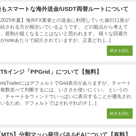
最もスマートな海外送金/USDT両替ルートについて
2025年夏】海外FX業者との送金に利用していた銀行口座が
凍結される方が相次いでいるようです。 どの観点から考えて
も、規制が緩くなることはないと思われます。 様々な回避方
がnoteあたりで紹介されていますが、正直どれ […]
続きを読む
MT5インジ「PPGrid」について【無料】
etaTraderにはデフォルトでGrid表示がありますが、チャート
を複数並べて判断するには、いささか使いにくい。 というの
も、チャートをウィンドウいっぱいに表示することが優先され
いるため、デフォルトではそれぞれのチ […]
続きを読む
【MT5】分割マッハ発注パネルEAについて【有料】