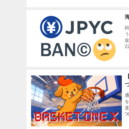
結
金
2
【
通
“