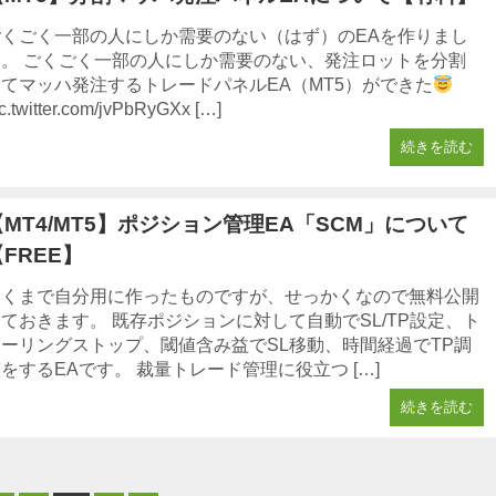
ごくごく一部の人にしか需要のない（はず）のEAを作りまし
た。 ごくごく一部の人にしか需要のない、発注ロットを分割
してマッハ発注するトレードパネルEA（MT5）ができた
c.twitter.com/jvPbRyGXx […]
続きを読む
【MT4/MT5】ポジション管理EA「SCM」について
【FREE】
あくまで自分用に作ったものですが、せっかくなので無料公開
ておきます。 既存ポジションに対して自動でSL/TP設定、ト
レーリングストップ、閾値含み益でSL移動、時間経過でTP調
をするEAです。 裁量トレード管理に役立つ […]
続きを読む