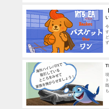
【
い
ず
現
既
も