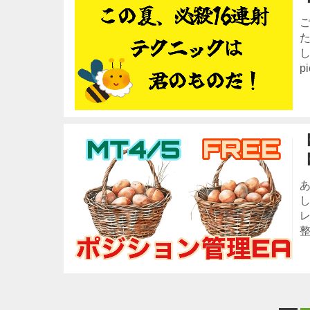
pi
し
整