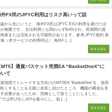
海外FX民のJPYC利用はリスク高いって話
論から先にいうと、海外FX民はJPYC EXの利用を避けたほ
うが無難です。 合法利用にも関わらずBANされ、長期間の資
拘束または没収される可能性があります。参考:JPYC規約 第
2条（本サービスの利用停止） 海外F […]
続きを読む
MT5】通貨バスケット売買EA “BasketOneX”に
ついて
貨強弱でトレードする方向けのMT5EA “BasketOne”を、負荷
を軽くすることを主眼に改良し続けたところ、機能の構成を見
直す必要があったため、別物として扱うことにしました。
X”では呼び出しAPIを最小にし、負 […]
続きを読む