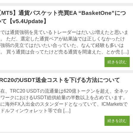
MT5】通貨バスケット売買EA “BasketOne”につ
て【v5.4Update】
今では通貨強弱を見ているトレーダーはだいぶ増えたと思いま
す。 ただ、選定した通貨ペアが結果論では正しくなかったけ
ど強弱の見立てはだいたい合っていた、なんて経験も多いは
。 買う通貨は合ってたけど売る通貨を間違えた、とか売 […]
続きを読む
TRC20のUSDT送金コストを下げる方法について
在、TRC20 USDTの流通量は620億トークンを超え、全ネッ
トワークにおけるUSDT総供給量の半数以上を占めています。
に海外FX入出金のスタンダードとなっていて、ICMarketsで
ドルフィンウォレット等で自 […]
続きを読む