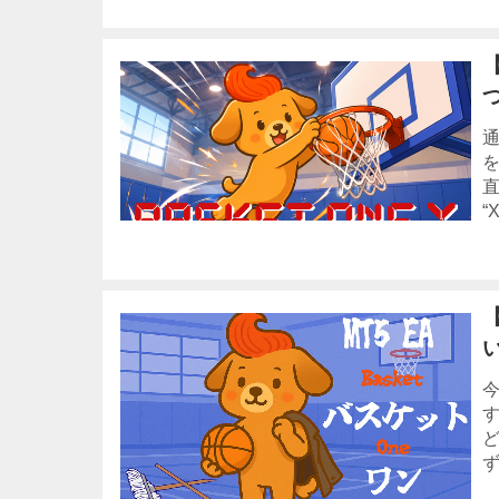
【
通
“
【
い
ず