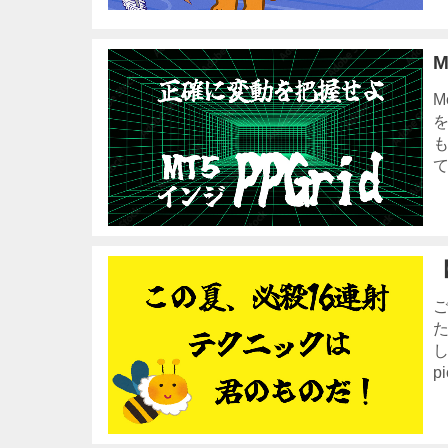
M
て
pi