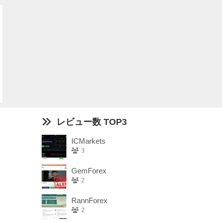
レビュー数 TOP3
ICMarkets
3
GemForex
2
RannForex
2