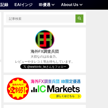
査記録
EA/インジ
IB優遇
About Us
海外FX調査兵団
大切なのは出金力。
レビューやタレコミ等お待ちしています。