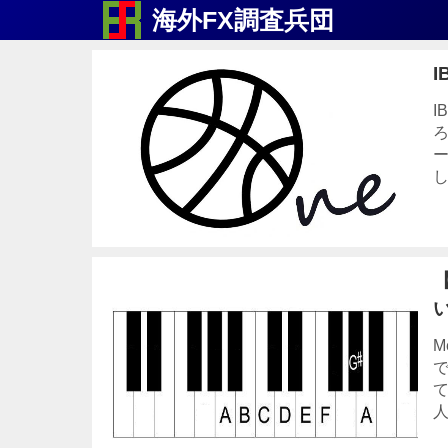
海外FX調査兵団
I
I
ろ
ー
し
M
人