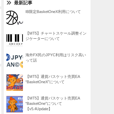
最新記事
IB限定BasketOneX利用について
【MT5】チャートスケール調整イン
ジケーターについて
海外FX民のJPYC利用はリスク高い
って話
【MT5】通貨バスケット売買EA
“BasketOneX”について
【MT5】通貨バスケット売買EA
“BasketOne”について
【v5.4Update】