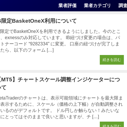
業者評価
業者カテゴリ
調
B限定BasketOneX利用について
B限定でBasketOneXを利用できるようにしました。今のとこ
、exnessのみ対応しています。 IB紐づけ変更の場合は、パ
トナーコード “9282334” に変更。 口座の紐づけが完了しま
たら、以下のフォーム […]
続きを読む
【MT5】チャートスケール調整インジケーターにつ
いて
etaTraderのチャートは、表示可能領域にチャートを最大限ま
で表示するために、スケール（価格の上下幅）が自動調整され
ているのがデフォルトです。 ドル円しか触らない！みたいな
にとってはそのままで良いと思いますが、チ […]
続きを読む