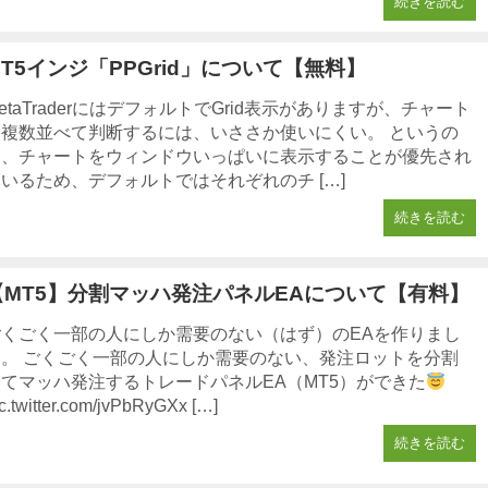
続きを読む
MT5インジ「PPGrid」について【無料】
etaTraderにはデフォルトでGrid表示がありますが、チャート
を複数並べて判断するには、いささか使いにくい。 というの
も、チャートをウィンドウいっぱいに表示することが優先され
いるため、デフォルトではそれぞれのチ […]
続きを読む
【MT5】分割マッハ発注パネルEAについて【有料】
ごくごく一部の人にしか需要のない（はず）のEAを作りまし
た。 ごくごく一部の人にしか需要のない、発注ロットを分割
してマッハ発注するトレードパネルEA（MT5）ができた
c.twitter.com/jvPbRyGXx […]
続きを読む