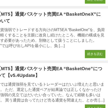
MT5】通貨バスケット売買EA “BasketOneX”に
ついて
貨強弱でトレードする方向けのMT5EA “BasketOne”を、負荷
を軽くすることを主眼に改良し続けたところ、機能の構成を見
直す必要があったため、別物として扱うことにしました。
X”では呼び出しAPIを最小にし、負 […]
続きを読む
MT5】通貨バスケット売買EA “BasketOne”につ
て【v5.4Update】
今では通貨強弱を見ているトレーダーはだいぶ増えたと思いま
す。 ただ、選定した通貨ペアが結果論では正しくなかったけ
ど強弱の見立てはだいたい合っていた、なんて経験も多いは
。 買う通貨は合ってたけど売る通貨を間違えた、とか売 […]