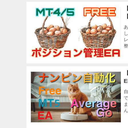
し
整
で
ん