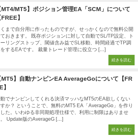
【MT4/MT5】ポジション管理EA「SCM」について
【FREE】
あくまで自分用に作ったものですが、せっかくなので無料公開
ておきます。 既存ポジションに対して自動でSL/TP設定、ト
レーリングストップ、閾値含み益でSL移動、時間経過でTP調
をするEAです。 裁量トレード管理に役立つ […]
続きを読む
【MT5】自動ナンピンEA AverageGoについて【FR
EE】
自動でナンピンしてくれる決済マッハなMT5のEA欲しくない
すか？ ということで、無料のMT5 EA「AverageGo」を作り
ました。いわゆる非同期処理仕様で、利用に制限はありませ
。 Update版のAverageG […]
続きを読む