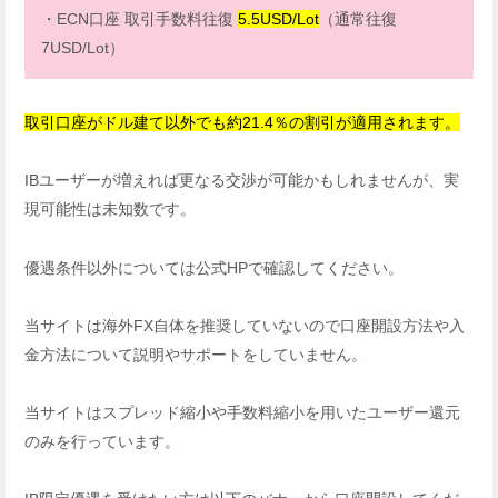
・ECN口座 取引手数料往復
5.5USD/Lot
（通常往復
7USD/Lot）
取引口座がドル建て以外でも約21.4
％
の割引が適用されます。
IBユーザーが増えれば更なる交渉が可能かもしれませんが、実
現可能性は未知数です。
優遇条件以外については公式HPで確認してください。
当サイトは海外FX自体を推奨していないので口座開設方法や入
金方法について説明やサポートをしていません。
当サイトはスプレッド縮小や手数料縮小を用いたユーザー還元
のみを行っています。