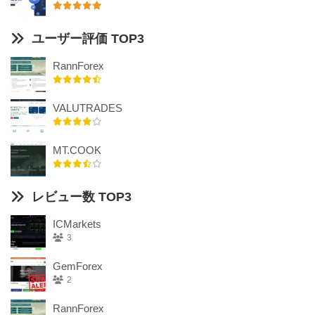
ユーザー評価 TOP3
RannForex
VALUTRADES
MT.COOK
レビュー数 TOP3
ICMarkets
3
GemForex
2
RannForex