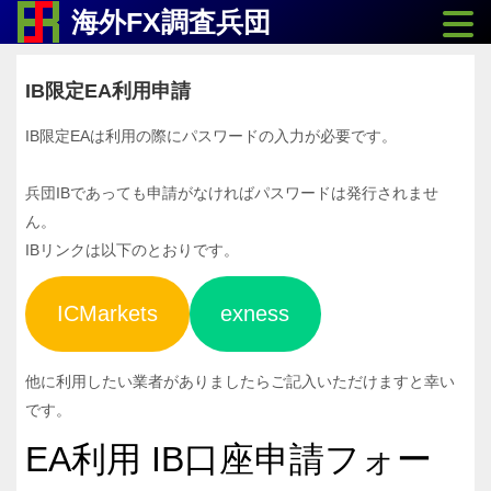
Toggle
海外FX調査兵団
IB限定EA利用申請
IB限定EAは利用の際にパスワードの入力が必要です。
兵団IBであっても申請がなければパスワードは発行されませ
ん。
IBリンクは以下のとおりです。
ICMarkets
exness
他に利用したい業者がありましたらご記入いただけますと幸い
です。