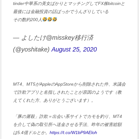
tinder中華系の美女ばかりとマッチングしてFX株bitcoinと
最後には金融投資の話ばっかでうんざりしている
その数約200人
— よしたけ@misskey移行済
(@yoshitake)
August 25, 2020
MT4、MT5がAppleのAppStoreから削除された件、米議会
で詐欺アプリと名指しされたことが原因のようです（教
えてくれた方、ありがとうございます）。
「豚の屠殺」詐欺＝出会い系サイトでカモを釣り、MT4
を介して偽の取引所へ送金させる手法、昨年の被害総額
は5.4億ドルとか。
https://t.co/W1bP9AEloh