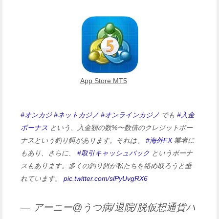
App Store MT5
#オンカジ
#ネットカジノ
#オンラインカジノ
でも
#入金
ボーナス
という、入金額の数%〜数倍のクレジットボー
ナスという釣り餌があります。それは、
#海外FX
業者に
もあり、さらに、
#取引キャッシュバック
というボーナ
スもあります。多くの釣り餌が私たちを絡め取ろうと垂
れています。
pic.twitter.com/slPyUvgRX6
— アーニー@うつ病/退院/脱仮想通貨ハ