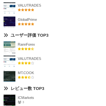
VALUTRADES
GlobalPrime
ユーザー評価 TOP3
RannForex
VALUTRADES
MT.COOK
レビュー数 TOP3
ICMarkets
3