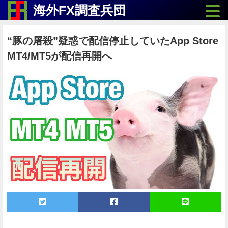
Toggle
海外FX調査兵団
“豚の屠殺”疑惑で配信停止していたApp Store
MT4/MT5が配信再開へ