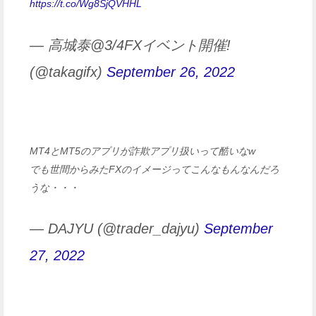
https://t.co/Wg8SjQVHHL
— 高城泰@3/4FXイベント開催!
(@takagifx)
September 26, 2022
MT4とMT5のアプリが詐欺アプリ扱いって酷いなw
でも世間からみたFXのイメージってこんなもんなんだろ
うな・・・
— DAJYU (@trader_dajyu)
September
27, 2022