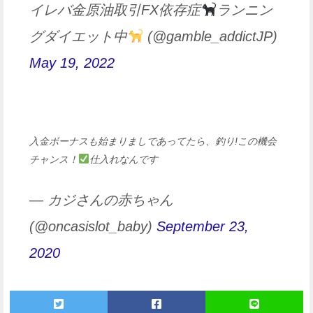
イレバ金原油取引FX依存症
ランニン
グダイエット中
(@gamble_addictJP)
May 19, 2022
入金ボーナスも始まりましであってたら、釣り!この機会
チャンス！
仕入れなんです
— カジさんの赤ちゃん
(@oncasislot_baby)
September 23,
2020