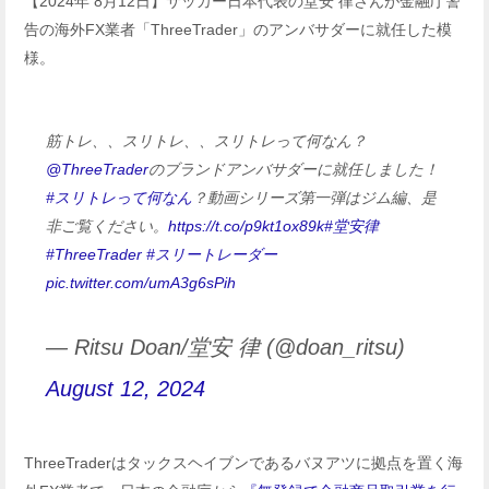
【2024年 8月12日】サッカー日本代表の堂安 律さんが金融庁警
告の海外FX業者「ThreeTrader」のアンバサダーに就任した模
様。
筋トレ、、スリトレ、、スリトレって何なん？
@ThreeTrader
のブランドアンバサダーに就任しました！
#スリトレって何なん
？動画シリーズ第一弾はジム編、是
非ご覧ください。
https://t.co/p9kt1ox89k
#堂安律
#ThreeTrader
#スリートレーダー
pic.twitter.com/umA3g6sPih
— Ritsu Doan/堂安 律 (@doan_ritsu)
August 12, 2024
ThreeTraderはタックスヘイブンであるバヌアツに拠点を置く海