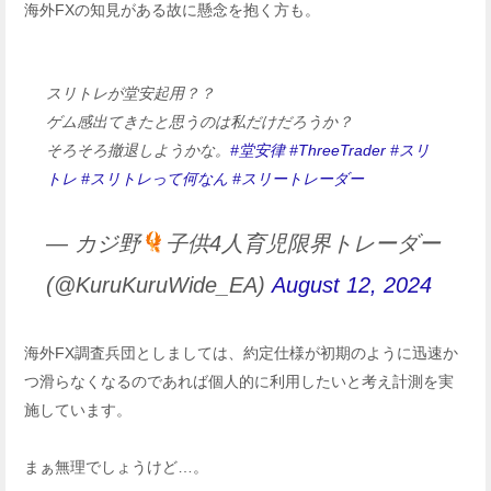
海外FXの知見がある故に懸念を抱く方も。
スリトレが堂安起用？？
ゲム感出てきたと思うのは私だけだろうか？
そろそろ撤退しようかな。
#堂安律
#ThreeTrader
#スリ
トレ
#スリトレって何なん
#スリートレーダー
— カジ野
子供4人育児限界トレーダー
(@KuruKuruWide_EA)
August 12, 2024
海外FX調査兵団としましては、約定仕様が初期のように迅速か
つ滑らなくなるのであれば個人的に利用したいと考え計測を実
施しています。
まぁ無理でしょうけど…。