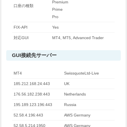
Premium
口座の種類
Prime
Pro
FIX-API
Yes
対応GUI
MT4, MT5, Advanced Trader
GUI接続先サーバー
MT4
SwissquoteLtd-Live
185.212.168.24:443
UK
176.56.182.238:443
Netherlands
195.189.123.196:443
Russia
52.58.4.196:443
AWS Germany
52.58.5.214:1950
AWS Germany