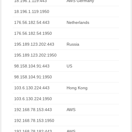
18.196.1.119:443
AWS Germany
18.196.1.119:1950
176.56.182.54:443
Netherlands
176.56.182.54:1950
195.189.123.202:443
Russia
195.189.123.202:1950
98.158.104.91:443
US
98.158.104.91:1950
103.6.130.224:443
Hong Kong
103.6.130.224:1950
192.168.78.153:443
AWS
192.168.78.153:1950
192.168.78.182:443
AWS