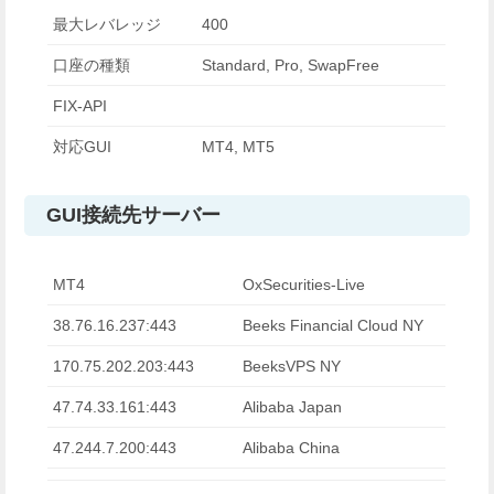
最大レバレッジ
400
口座の種類
Standard, Pro, SwapFree
FIX-API
対応GUI
MT4, MT5
GUI接続先サーバー
MT4
OxSecurities-Live
38.76.16.237:443
Beeks Financial Cloud NY
170.75.202.203:443
BeeksVPS NY
47.74.33.161:443
Alibaba Japan
47.244.7.200:443
Alibaba China