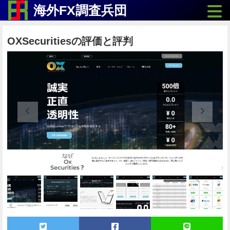
Toggle
海外FX調査兵団
OXSecuritiesの評価と評判