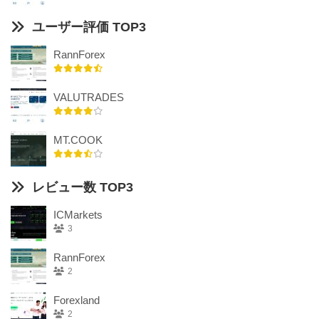
ユーザー評価 TOP3
RannForex
VALUTRADES
MT.COOK
レビュー数 TOP3
ICMarkets
3
RannForex
2
Forexland
2