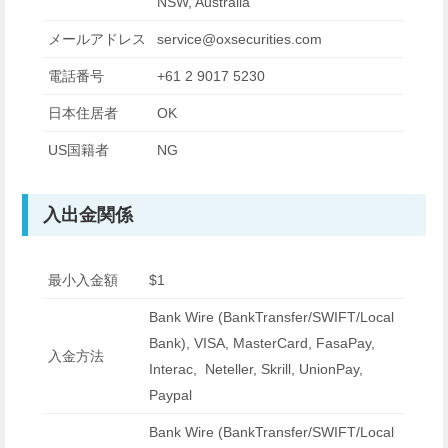
NSW, Australia
メールアドレス
service@oxsecurities.com
電話番号
+61 2 9017 5230
日本住居者
OK
US国籍者
NG
入出金関係
最小入金額
$1
Bank Wire (BankTransfer/SWIFT/Local
Bank), VISA, MasterCard, FasaPay,
入金方法
Interac, Neteller, Skrill, UnionPay,
Paypal
Bank Wire (BankTransfer/SWIFT/Local