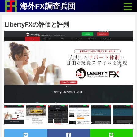
Toggle
海外FX調査兵団
LibertyFXの評価と評判