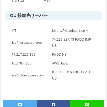
対応GUI
MT4
GUI接続先サーバー
MT
LibertyFXLimited-Live 4
74.217.227.73 FXDD IMP
live4.forexware.com
US
74.217.227.108
FXDD NY
18.178.4.230
AWS Japan
8.44.198.116 FXDD LVLT
live4p.forexware.com
US