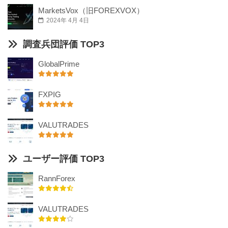
MarketsVox（旧FOREXVOX）
2024年 4月 4日
調査兵団評価 TOP3
GlobalPrime
FXPIG
VALUTRADES
ユーザー評価 TOP3
RannForex
VALUTRADES