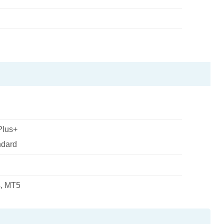
Plus+
ndard
, MT5