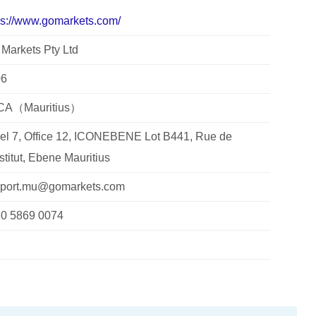
ps://www.gomarkets.com/
Markets Pty Ltd
06
CA（Mauritius）
el 7, Office 12, ICONEBENE Lot B441, Rue de
nstitut, Ebene Mauritius
port.mu@gomarkets.com
0 5869 0074