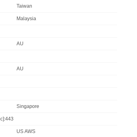
Taiwan
Malaysia
AU
AU
Singapore
c]:443
US AWS