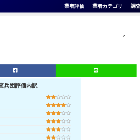
業者評価
業者カテゴリ
調
査兵団評価内訳