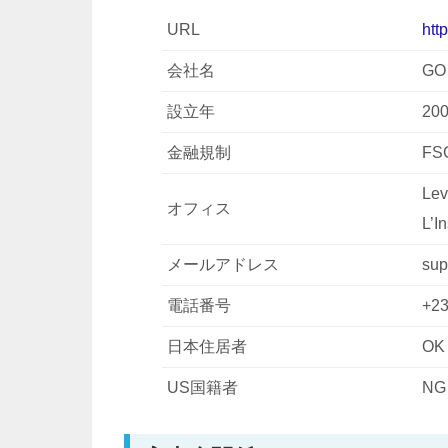
URL
htt
会社名
GO 
設立年
20
金融規制
FS
Lev
オフィス
L’I
メールアドレス
sup
電話番号
+23
日本住居者
OK
US国籍者
NG