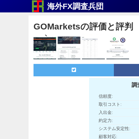
海外FX調査兵団
GOMarketsの評価と評判
調
信頼度:
取引コスト:
入出金:
約定力:
システム安定性:
顧客対応: