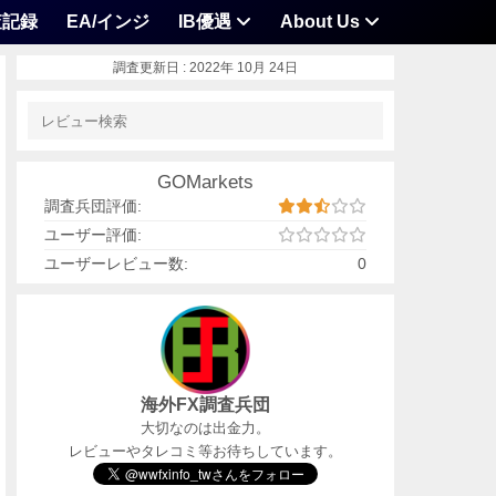
査記録
EA/インジ
IB優遇
About Us
調査更新日 :
2022年 10月 24日
GOMarkets
調査兵団評価:
ユーザー評価:
ユーザーレビュー数:
0
海外FX調査兵団
大切なのは出金力。
レビューやタレコミ等お待ちしています。