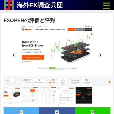
Toggle
海外FX調査兵団
FXOPENの評価と評判