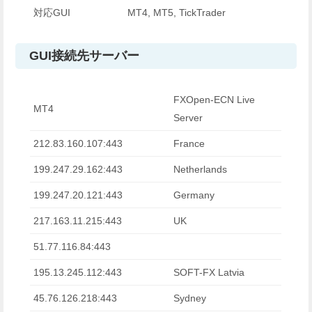
対応GUI
MT4, MT5, TickTrader
GUI接続先サーバー
FXOpen-ECN Live
MT4
Server
212.83.160.107:443
France
199.247.29.162:443
Netherlands
199.247.20.121:443
Germany
217.163.11.215:443
UK
51.77.116.84:443
195.13.245.112:443
SOFT-FX Latvia
45.76.126.218:443
Sydney