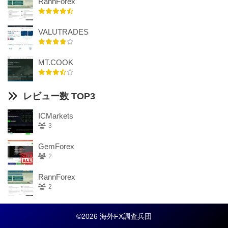
RannForex
VALUTRADES
MT.COOK
レビュー数 TOP3
ICMarkets
3
GemForex
2
RannForex
2
©2026 海外FX調査兵団