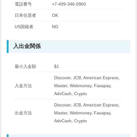
電話番号
+7-499-346-0960
日本住居者
OK
US国籍者
NG
入出金関係
最小入金額
$1
Discover, JCB, American Express,
入金方法
Master, Webmoney, Fasapay,
AdvCash, Crypto
Discover, JCB, American Express,
出金方法
Master, Webmoney, Fasapay,
AdvCash, Crypto