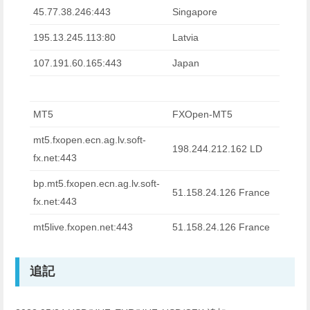
45.77.38.246:443
Singapore
195.13.245.113:80
Latvia
107.191.60.165:443
Japan
MT5
FXOpen-MT5
mt5.fxopen.ecn.ag.lv.soft-
198.244.212.162 LD
fx.net:443
bp.mt5.fxopen.ecn.ag.lv.soft-
51.158.24.126 France
fx.net:443
mt5live.fxopen.net:443
51.158.24.126 France
追記