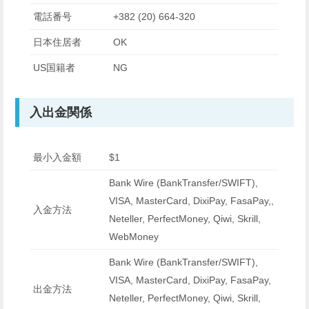
電話番号
+382 (20) 664-320
日本住居者
OK
US国籍者
NG
入出金関係
最小入金額
$1
Bank Wire (BankTransfer/SWIFT),
VISA, MasterCard, DixiPay, FasaPay,,
入金方法
Neteller, PerfectMoney, Qiwi, Skrill,
WebMoney
Bank Wire (BankTransfer/SWIFT),
VISA, MasterCard, DixiPay, FasaPay,
出金方法
Neteller, PerfectMoney, Qiwi, Skrill,