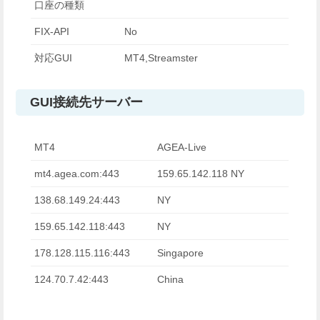
口座の種類
FIX-API
No
対応GUI
MT4,Streamster
GUI接続先サーバー
MT4
AGEA-Live
mt4.agea.com:443
159.65.142.118 NY
138.68.149.24:443
NY
159.65.142.118:443
NY
178.128.115.116:443
Singapore
124.70.7.42:443
China