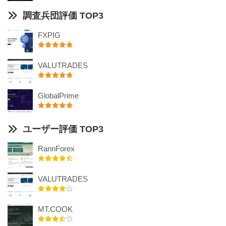
調査兵団評価 TOP3
FXPIG
VALUTRADES
GlobalPrime
ユーザー評価 TOP3
RannForex
VALUTRADES
MT.COOK