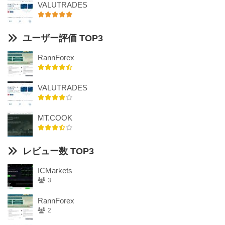
VALUTRADES
ユーザー評価 TOP3
RannForex
VALUTRADES
MT.COOK
レビュー数 TOP3
ICMarkets
3
RannForex
2