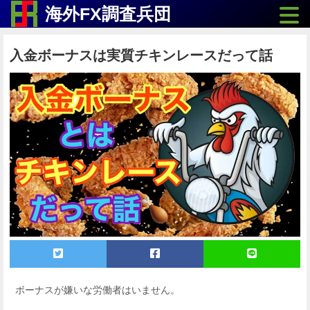
Toggle
海外FX調査兵団
入金ボーナスは実質チキンレースだって話
ボーナスが嫌いな労働者はいません。