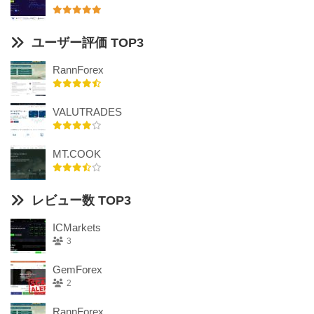
ユーザー評価 TOP3
RannForex
VALUTRADES
MT.COOK
レビュー数 TOP3
ICMarkets
3
GemForex
2
RannForex