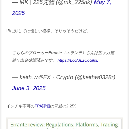
— MK | 225先物 (@mk_225nk)
May 7,
2025
IBに対しては優しい模様。そりゃそうだけど。
こちらのブローカーErrante（エランテ）さんは数ヶ月連
続で出金確認済みです。
https://t.co/3LzCoSllpL
— keith.w＠FX・Crypto (@keithw0328r)
June 3, 2025
インチキ不可の
FPA評価
は脅威の2.259