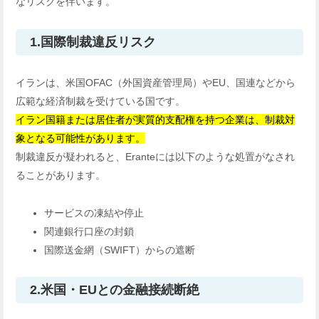
なリスクを伴います。
1.国際制裁違反リスク
イランは、米国OFAC（外国資産管理局）やEU、国連などから
広範な経済制裁を受けている国です。
イラン国籍または居住者が実質的支配権を持つ企業は、制裁対
象となる可能性があります。
制裁違反が疑われると、Eranteには以下のような処置がなされ
ることがあります。
サービスの凍結や停止
関連銀行口座の封鎖
国際送金網（SWIFT）からの遮断
2.米国・EUとの金融接続断絶