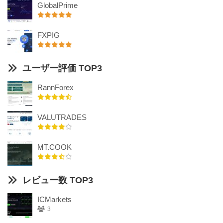
GlobalPrime
FXPIG
ユーザー評価 TOP3
RannForex
VALUTRADES
MT.COOK
レビュー数 TOP3
ICMarkets
3