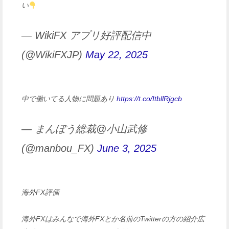
い
— WikiFX アプリ好評配信中
(@WikiFXJP)
May 22, 2025
中で働いてる人物に問題あり
https://t.co/ItbllRjgcb
— まんぼう総裁@小山武修
(@manbou_FX)
June 3, 2025
海外FX評価
海外FXはみんなで海外FXとか名前のTwitterの方の紹介広