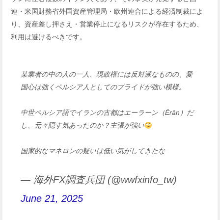
連・米国財務省外国資産管理局・欧州連合による経済制裁によ
り、資産差し押さえ・営業停止になるリスクが存在するため、
利用は避けるべきです。
某業者の中の人の一人、現政権には反対派なものの、愛
国心は強くペルシア人としてのプライドが強い模様。
中世ペルシア語でイランの古都はエーラーン（Ērān）だ
し、元々隠す気あったのか？主張が強い
国家的なマネロンの疑いは低い気がしてきたな
— 海外FX調査兵団 (@wwfxinfo_tw)
June 21, 2025