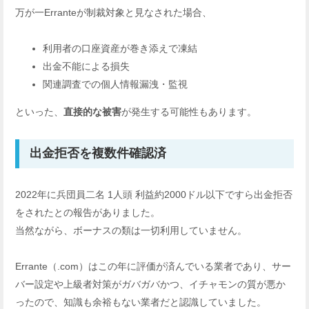
万が一Erranteが制裁対象と見なされた場合、
利用者の口座資産が巻き添えで凍結
出金不能による損失
関連調査での個人情報漏洩・監視
といった、
直接的な被害
が発生する可能性もあります。
出金拒否を複数件確認済
2022年に兵団員二名 1人頭 利益約2000ドル以下ですら出金拒否
をされたとの報告がありました。
当然ながら、ボーナスの類は一切利用していません。
Errante（.com）はこの年に評価が済んでいる業者であり、サー
バー設定や上級者対策がガバガバかつ、イチャモンの質が悪か
ったので、知識も余裕もない業者だと認識していました。