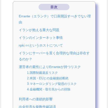
目次
Errante（エランテ）で口座開設すべきでない理
由
イランが抱える重大な問題
イランのインターネット事情
rpki.○○というホストについて
イランにサーバーを置く合理的な理由は存在す
るのか？
運営者の素性によりErranteが持つリスク
1.国際制裁違反リスク
2.米国・EUとの金融接続断絶
3.マネーロンダリング疑惑のリスク
4.金融機関・取引先からの排除
利用者への連鎖的影響
出金拒否を複数件確認済