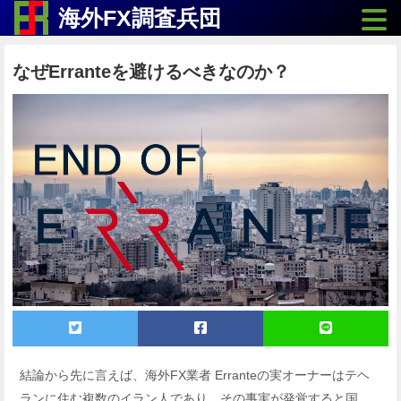
Toggle
海外FX調査兵団
なぜErranteを避けるべきなのか？
結論から先に言えば、海外FX業者 Erranteの実オーナーはテヘ
ランに住む複数のイラン人であり、その事実が発覚すると国