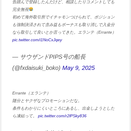
告踏んで登録したんだけど、相談したりコメントしても
完全無視
初めて海外取引所でイチャモンつけられて、ポジション
も強制決済されて含み益もボーナスも取り消しで入金分
なら取引して良いとか言ってきた。エランテ（Errante）
pic.twitter.com/i1NoCxJqey
— サウザンドPIPS号の船長
(@fxdaisuki_boko)
May 9, 2025
Errante（エランテ）
随分とヤクザなプロモーションだな。
条件もわかりにくいところにあるし、出金しようとした
ら凍結って。
pic.twitter.com/r2lPSky836