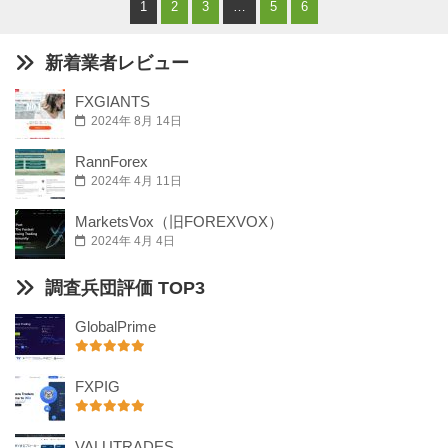
1
2
3
…
5
6
新着業者レビュー
FXGIANTS
2024年 8月 14日
RannForex
2024年 4月 11日
MarketsVox（旧FOREXVOX）
2024年 4月 4日
調査兵団評価 TOP3
GlobalPrime
FXPIG
VALUTRADES