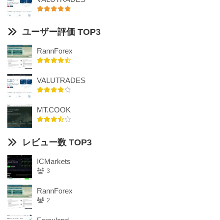
ユーザー評価 TOP3
RannForex
VALUTRADES
MT.COOK
レビュー数 TOP3
ICMarkets
3
RannForex
2