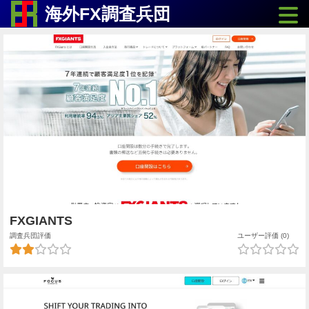
Toggle
海外FX調査兵団
FXGIANTS
調査兵団評価
ユーザー評価 (0)