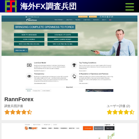
Toggle
海外FX調査兵団
RannForex
調査兵団評価
ユーザー評価 (2)