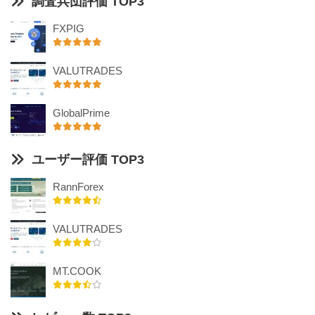
調査兵団評価 TOP3
FXPIG
VALUTRADES
GlobalPrime
ユーザー評価 TOP3
RannForex
VALUTRADES
MT.COOK