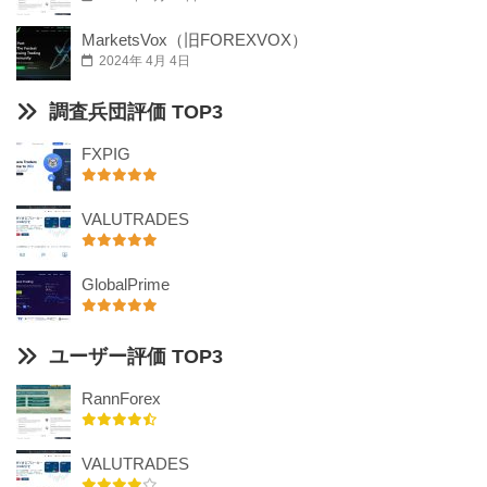
MarketsVox（旧FOREXVOX）
2024年 4月 4日
調査兵団評価 TOP3
FXPIG
VALUTRADES
GlobalPrime
ユーザー評価 TOP3
RannForex
VALUTRADES