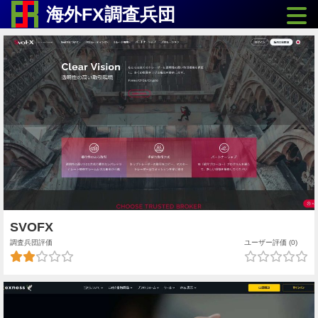
Toggle
海外FX調査兵団
SVOFX
調査兵団評価
ユーザー評価 (0)