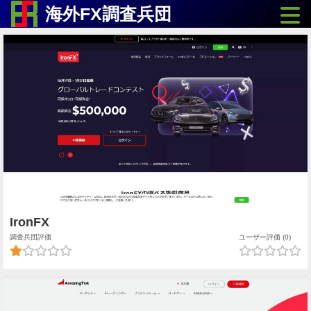
Toggle
海外FX調査兵団
IronFX
調査兵団評価
ユーザー評価 (0)