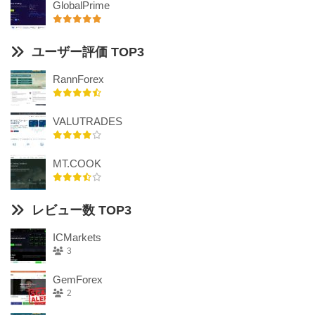
GlobalPrime
ユーザー評価 TOP3
RannForex
VALUTRADES
MT.COOK
レビュー数 TOP3
ICMarkets
3
GemForex
2