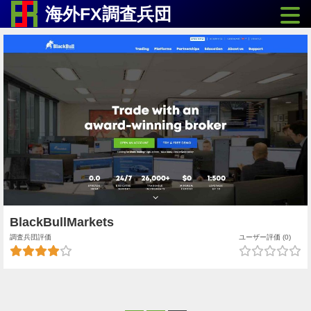
Toggle
海外FX調査兵団
BlackBullMarkets
調査兵団評価
ユーザー評価 (0)