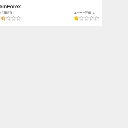
emForex
査兵団評価
ユーザー評価 (2)