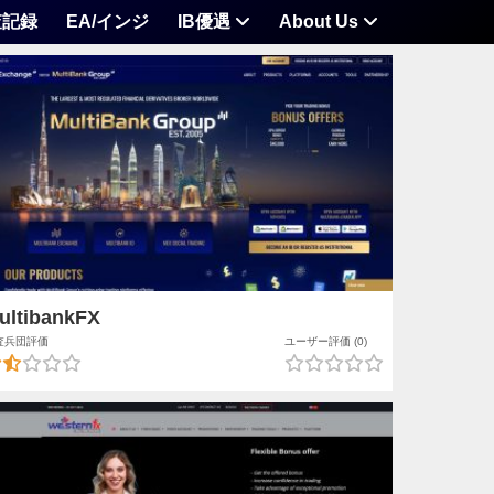
査記録
EA/インジ
IB優遇
About Us
ultibankFX
査兵団評価
ユーザー評価 (0)