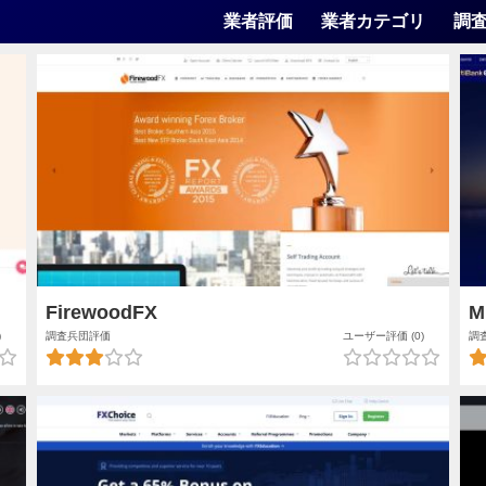
業者評価
業者カテゴリ
調
FirewoodFX
M
)
調査兵団評価
ユーザー評価 (0)
調