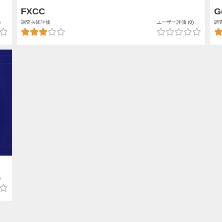
FXCC
G
)
調査兵団評価
ユーザー評価 (0)
調
)