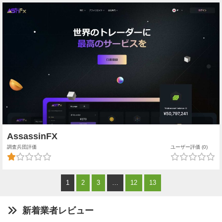
AssassinFX
調査兵団評価
ユーザー評価 (0)
1
2
3
…
12
13
新着業者レビュー