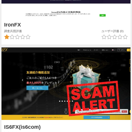
IronFX
調査兵団評価
ユーザー評価 (0)
IS6FX(is6com)