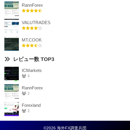
RannForex
VALUTRADES
MT.COOK
レビュー数 TOP3
ICMarkets
3
RannForex
2
Forexland
2
©2026 海外FX調査兵団