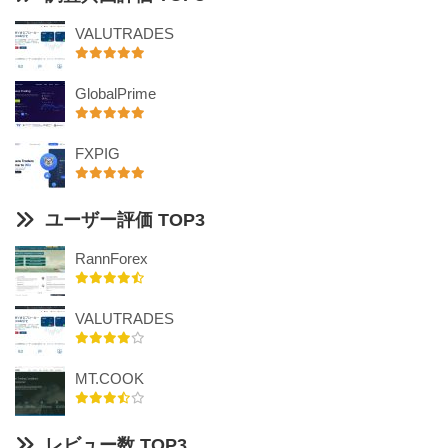
VALUTRADES
GlobalPrime
FXPIG
ユーザー評価 TOP3
RannForex
VALUTRADES
MT.COOK
レビュー数 TOP3