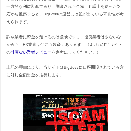
一方的な利益剥奪であり、剥奪された金額、弁護士を使った対
応から推察すると、BigBossの運営には難が出ている可能性が考
えられます。
詐欺業者に資金を預けるのは危険ですし、優良業者は少ないな
がらも、FX業者は他にも数多くあります。（よければ当サイト
の
忖度ない業者レビュー
を参考にしてください。）
上記の理由により、当サイトはBigBossに口座開設されている方
に対し全額出金を推奨します。