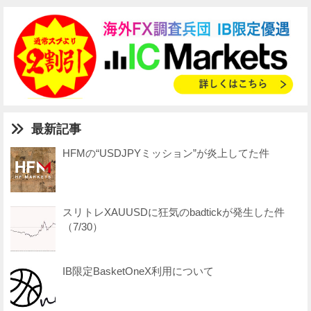
最新記事
HFMの“USDJPYミッション”が炎上してた件
スリトレXAUUSDに狂気のbadtickが発生した件
（7/30）
IB限定BasketOneX利用について