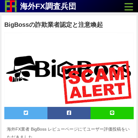
Toggle
海外FX調査兵団
BigBossの詐欺業者認定と注意喚起
海外FX業者 BigBoss レビューページにてユーザー評価投稿をい
ただきました。