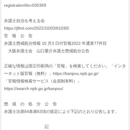
registrationNo=035369
弁護士自治を考える会
https://jlfmt.com/2022/10/03/61030/
官 報 公 告
弁護士懲戒処分情報 10 月3 日付官報2022 年通算77件目
大阪弁護士会 山口要介弁護士懲戒処分公告
正確な情報は国立印刷局の「官報」を検索してください。「インタ
ーネット版官報（無料）」https://kanpou.npb.go.jp/
「官報情報検索サービス（会員制有料）」
https://search.npb.go.jp/kanpou/
懲 戒 の 処 分 公 告
弁護士法第64条第63項の規定により下記のとおり公告します。
記