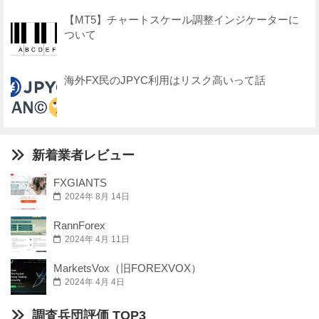
【MT5】チャートスケール調整インジケーターに
ついて
海外FX民のJPYC利用はリスク高いって話
新着業者レビュー
FXGIANTS
2024年 8月 14日
RannForex
2024年 4月 11日
MarketsVox（旧FOREXVOX）
2024年 4月 4日
調査兵団評価 TOP3